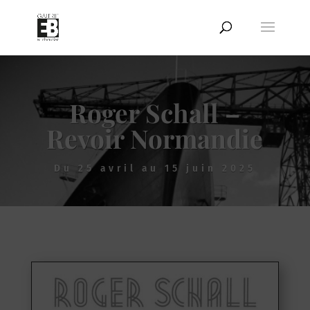
Roger Schall –
Revoir Normandie
Du 25 avril au 15 juin 2025