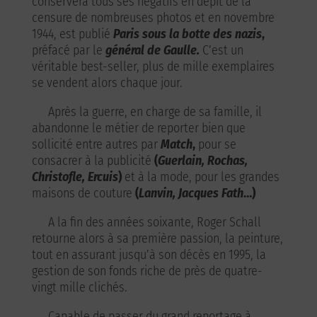
conservera tous ses négatifs en dépit de la
censure de nombreuses photos et en novembre
1944, est publié
Paris sous la botte des nazis
,
préfacé par le
général de Gaulle.
C’est un
véritable best-seller, plus de mille exemplaires
se vendent alors chaque jour.
Après la guerre, en charge de sa famille, il
abandonne le métier de reporter bien que
sollicité entre autres par
Match
,
pour se
consacrer à la publicité
(
Guerlain, Rochas,
Christofle, Ercuis
)
et à la mode, pour les grandes
maisons de couture
(
Lanvin, Jacques Fath
…)
A la fin des années soixante, Roger Schall
retourne alors à sa première passion, la peinture,
tout en assurant jusqu’à son décès en 1995, la
gestion de son fonds riche de près de quatre-
vingt mille clichés.
Capable de passer du grand reportage à