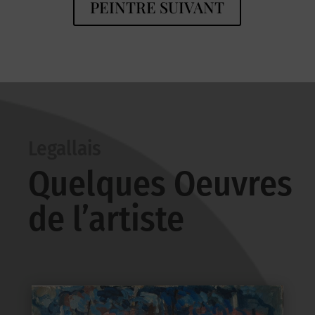
PEINTRE SUIVANT
Legallais
Quelques Oeuvres
de l’artiste