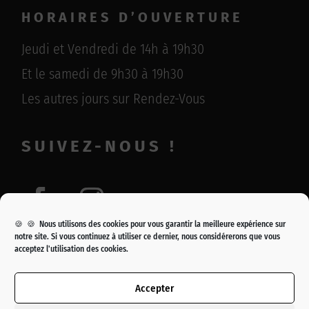
HORAIRES D’OUVERTURE
Jeudi et Vendredi de 14h à 19h30
Et le samedi de 9h30 à 19h30
Les autres jours sur Rendez-Vous
SUIVEZ-NOUS !
🍪 🍪 Nous utilisons des cookies pour vous garantir la meilleure expérience sur
notre site. Si vous continuez à utiliser ce dernier, nous considérerons que vous
acceptez l'utilisation des cookies.
Copyright © 2021 – Galerie Eric Baudet
Accepter
Création –
WEBELO
//
É.FERRY