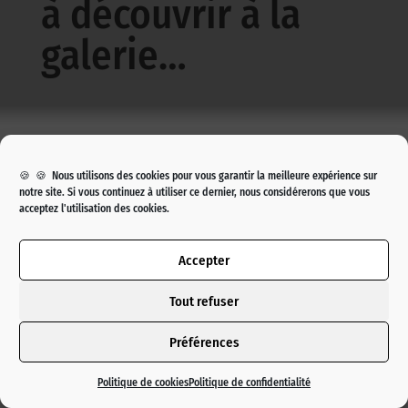
à découvrir à la
galerie…
🍪 🍪 Nous utilisons des cookies pour vous garantir la meilleure expérience sur
notre site. Si vous continuez à utiliser ce dernier, nous considérerons que vous
acceptez l'utilisation des cookies.
Accepter
Suivre les actualités de la
Tout refuser
galerie
Inscrivez-vous
Préférences
Politique de cookies
Politique de confidentialité